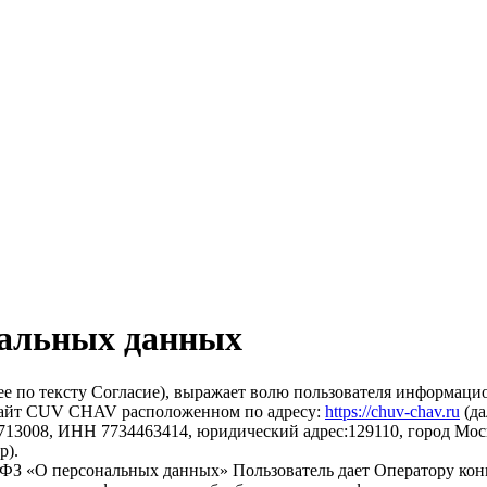
нальных данных
ее по тексту Согласие), выражает волю пользователя информаци
 сайт CUV CHAV расположенном по адресу:
https://chuv-chav.ru
(да
3008, ИНН 7734463414, юридический адрес:129110, город Москва
р).
-ФЗ
«О персональных данных» Пользователь дает Оператору конк