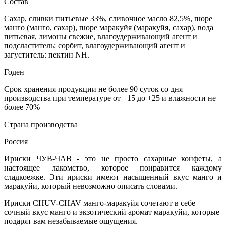
Состав
Сахар, сливки питьевые 33%, сливочное масло 82,5%, пюре
манго (манго, сахар), пюре маракуйя (маракуйя, сахар), вода
питьевая, лимоны свежие, влагоудерживающий агент и
подсластитель: сорбит, влагоудерживающий агент и
загуститель: пектин NH.
Годен
Срок хранения продукции не более 90 суток со дня
производства при температуре от +15 до +25 и влажности не
более 70%
Страна производства
Россия
Ириски ЧУВ-ЧАВ - это не просто сахарные конфеты, а
настоящее лакомство, которое понравится каждому
сладкоежке. Эти ириски имеют насыщенный вкус манго и
маракуйи, который невозможно описать словами.
Ириски CHUV-CHAV манго-маракуйя сочетают в себе
сочный вкус манго и экзотический аромат маракуйи, которые
подарят вам незабываемые ощущения.