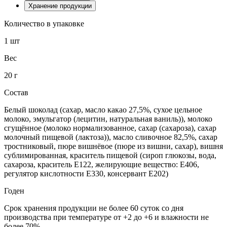
Хранение продукции
Количество в упаковке
1 шт
Вес
20 г
Состав
Белый шоколад (сахар, масло какао 27,5%, сухое цельное
молоко, эмульгатор (лецитин, натуральная ваниль)), молоко
сгущённое (молоко нормализованное, сахар (сахароза), cахар
молочный пищевой (лактоза)), масло сливочное 82,5%, сахар
тростниковый, пюре вишнёвое (пюре из вишни, сахар), вишня
сублимированная, краситель пищевой (сироп глюкозы, вода,
сахароза, краситель Е122, желирующие вещество: Е406,
регулятор кислотности Е330, консервант Е202)
Годен
Срок хранения продукции не более 60 суток со дня
производства при температуре от +2 до +6 и влажности не
более 70%