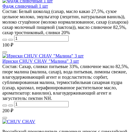
Фадж сливочный 1 шт
Состав: Белый шоколад (сахар, масло какао 27,5%, сухое
цельное молоко, эмульгатор (лецитин, натуральная ваниль)),
молоко сгущённое (молоко нормализованное, сахар (сахароза)
сахар молочный пищевой (лактоза)), масло сливочное 82,5%,
сахар тростниковый, сливки 20%
100 ₽
Ириски CHUV CHAV "Малина" 3 шт
Состав: Сахар, сливки питьевые 33%, сливочное масло 82,5%,
пюре малина (малина, сахар), вода питьевая, лимоны свежие,
влагоудерживающий агент и подсластитель: сорбит,
сублимированная малина, термостабильная сахарная пудра
(сахар, крахмал, нерафинированное растительное масло,
ароматизатор: ванилин), влагоудерживающий агент и
загуститель: пектин NH.
200 ₽
Российский производитель сливочных ирисок с гималайской