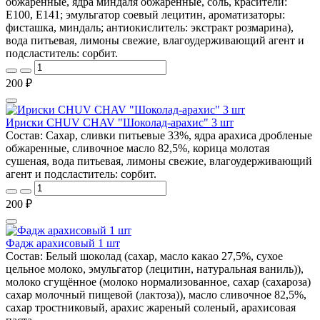
обжаренные, ядра миндаля обжаренные, соль, красители:
E100, E141; эмульгатор соевый лецитин, ароматизаторы:
фисташка, миндаль; антиокислитель: экстракт розмарина),
вода питьевая, лимоны свежие, влагоудерживающий агент и
подсластитель: сорбит.
200 ₽
Ириски CHUV CHAV "Шоколад-арахис" 3 шт
Состав: Сахар, сливки питьевые 33%, ядра арахиса дробленые
обжаренные, сливочное масло 82,5%, корица молотая
сушеная, вода питьевая, лимоны свежие, влагоудерживающий
агент и подсластитель: сорбит.
200 ₽
Фадж арахисовый 1 шт
Состав: Белый шоколад (сахар, масло какао 27,5%, сухое
цельное молоко, эмульгатор (лецитин, натуральная ваниль)),
молоко сгущённое (молоко нормализованное, сахар (сахароза)
сахар молочный пищевой (лактоза)), масло сливочное 82,5%,
сахар тростниковый, арахис жареный соленый, арахисовая