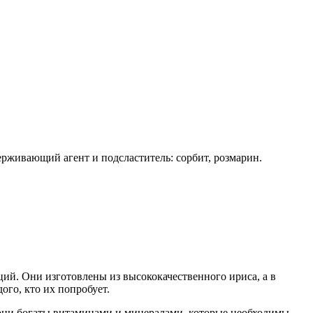
ерживающий агент и подсластитель: сорбит, розмарин.
ий. Они изготовлены из высококачественного ириса, а в
ого, кто их попробует.
, они богаты витаминами и минералами, которые необходимы