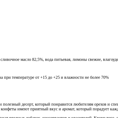
 сливочное масло 82,5%, вода питьевая, лимоны свежие, влагоуд
ва при температуре от +15 до +25 и влажности не более 70%
 полезный десерт, который понравится любителям орехов и спец
 конфеты имеют приятный вкус и аромат, который порадует кажд
ержат вредных добавок, консервантов и красителей. Кроме того