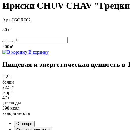
Ириски CHUV CHAV "Грецкий 
Арт. IGOR002
80 г
200 ₽
В корзину
Пищевая и энергетическая ценность в 1
2.2 г
белки
22.5 г
жиры
47 г
углеводы
398 ккал
калорийность
О товаре
Оплата и доставка