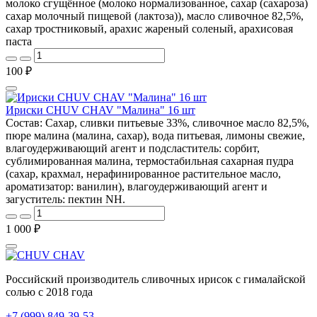
молоко сгущённое (молоко нормализованное, сахар (сахароза)
сахар молочный пищевой (лактоза)), масло сливочное 82,5%,
сахар тростниковый, арахис жареный соленый, арахисовая
паста
100 ₽
Ириски CHUV CHAV "Малина" 16 шт
Состав: Сахар, сливки питьевые 33%, сливочное масло 82,5%,
пюре малина (малина, сахар), вода питьевая, лимоны свежие,
влагоудерживающий агент и подсластитель: сорбит,
сублимированная малина, термостабильная сахарная пудра
(сахар, крахмал, нерафинированное растительное масло,
ароматизатор: ванилин), влагоудерживающий агент и
загуститель: пектин NH.
1 000 ₽
Российский производитель сливочных ирисок с гималайской
солью с 2018 года
+7 (999) 849-39-53