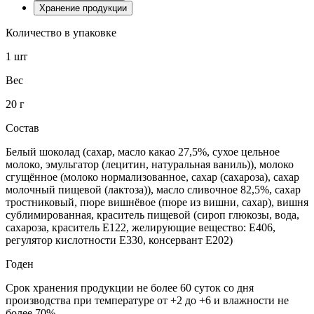
Хранение продукции
Количество в упаковке
1 шт
Вес
20 г
Состав
Белый шоколад (сахар, масло какао 27,5%, сухое цельное
молоко, эмульгатор (лецитин, натуральная ваниль)), молоко
сгущённое (молоко нормализованное, сахар (сахароза), cахар
молочный пищевой (лактоза)), масло сливочное 82,5%, сахар
тростниковый, пюре вишнёвое (пюре из вишни, сахар), вишня
сублимированная, краситель пищевой (сироп глюкозы, вода,
сахароза, краситель Е122, желирующие вещество: Е406,
регулятор кислотности Е330, консервант Е202)
Годен
Срок хранения продукции не более 60 суток со дня
производства при температуре от +2 до +6 и влажности не
более 70%