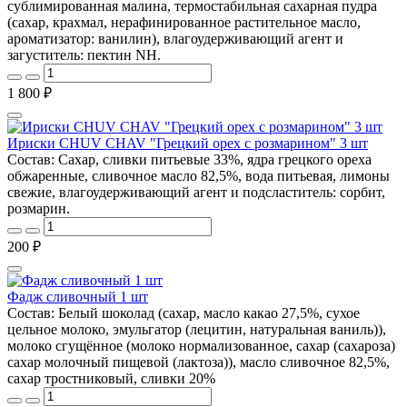
сублимированная малина, термостабильная сахарная пудра
(сахар, крахмал, нерафинированное растительное масло,
ароматизатор: ванилин), влагоудерживающий агент и
загуститель: пектин NH.
1 800 ₽
Ириски CHUV CHAV "Грецкий орех с розмарином" 3 шт
Состав: Сахар, сливки питьевые 33%, ядра грецкого ореха
обжаренные, сливочное масло 82,5%, вода питьевая, лимоны
свежие, влагоудерживающий агент и подсластитель: сорбит,
розмарин.
200 ₽
Фадж сливочный 1 шт
Состав: Белый шоколад (сахар, масло какао 27,5%, сухое
цельное молоко, эмульгатор (лецитин, натуральная ваниль)),
молоко сгущённое (молоко нормализованное, сахар (сахароза)
сахар молочный пищевой (лактоза)), масло сливочное 82,5%,
сахар тростниковый, сливки 20%